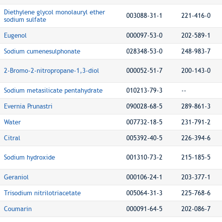
Diethylene glycol monolauryl ether
003088-31-1
221-416-0
sodium sulfate
Eugenol
000097-53-0
202-589-1
Sodium cumenesulphonate
028348-53-0
248-983-7
2-Bromo-2-nitropropane-1,3-diol
000052-51-7
200-143-0
Sodium metasilicate pentahydrate
010213-79-3
--
Evernia Prunastri
090028-68-5
289-861-3
Water
007732-18-5
231-791-2
Citral
005392-40-5
226-394-6
Sodium hydroxide
001310-73-2
215-185-5
Geraniol
000106-24-1
203-377-1
Trisodium nitrilotriacetate
005064-31-3
225-768-6
Coumarin
000091-64-5
202-086-7