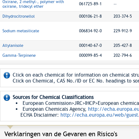
Oxirane, 2-methyl-, polymer with
061725-89-1
--
oxirane, tridecyl ether
Dihydrocitronellol
000106-21-8
203-374-5
Sodium metasilicate
006834-92-0
229-912-9
Allylanisole
000140-67-0
205-427-8
Gamma-Terpinene
000099-85-4
202-794-6
Click on each chemical for information on chemical stru
Click on Chemical, CAS No./ID or EC No. headings to sor
Sources for Chemical Classifications
European Commission>JRC>IHCP>European chemical S
European Chemicals Agency,
http://echa.europa.e
ECHA Disclaimer:
http://echa.europa.eu/web/guest/
Verklaringen van de Gevaren en Risico's