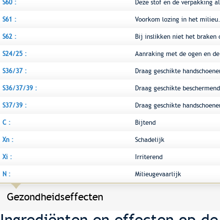
S60 :
Deze stof en de verpakking al
S61 :
Voorkom lozing in het milieu.
S62 :
Bij inslikken niet het braken
S24/25 :
Aanraking met de ogen en de
S36/37 :
Draag geschikte handschoene
S36/37/39 :
Draag geschikte beschermend
S37/39 :
Draag geschikte handschoene
C :
Bijtend
Xn :
Schadelijk
Xi :
Irriterend
N :
Milieugevaarlijk
Gezondheidseffecten