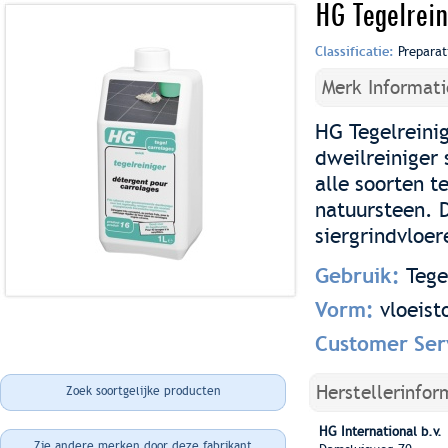
HG Tegelrein
Classificatie:
Preparat
Merk Informati
HG Tegelreinig
dweilreiniger 
alle soorten t
natuursteen. D
siergrindvloer
Gebruik:
Tege
Vorm:
vloeist
Customer Ser
Herstellerinfor
Zoek soortgelijke producten
HG International b.v.
Zie andere merken door deze fabrikant