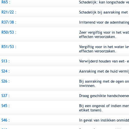
R65 :
Schadelijk: kan longschade v
R21/22 :
Schadelijk bij aanraking met
R37/38 :
Irriterend voor de ademhalin
R50/53 :
Zeer vergiftig voor in het wa
effecten veroorzaken.
R51/53 :
Vergiftig voor in het water l
effecten veroorzaken.
S13 :
Verwijderd houden van eet- e
S24 :
Aanraking met de huid vermi
S26 :
Bij aanraking met de ogen on
inwinnen.
S37 :
Draag geschikte handschoene
S45 :
Bij een ongeval of indien me
etiket tonen).
S46 :
In geval van inslikken onmidd