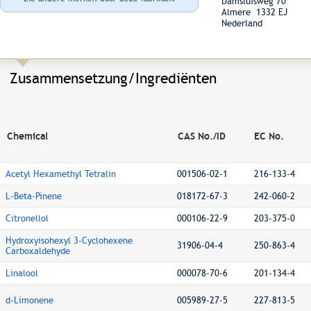
Damsluisweg 70
Almere 1332 EJ
Nederland
Zusammensetzung/Ingrediënten
Chemical
CAS No./ID
EC No.
Acetyl Hexamethyl Tetralin
001506-02-1
216-133-4
L-Beta-Pinene
018172-67-3
242-060-2
Citronellol
000106-22-9
203-375-0
Hydroxyisohexyl 3-Cyclohexene
31906-04-4
250-863-4
Carboxaldehyde
Linalool
000078-70-6
201-134-4
d-Limonene
005989-27-5
227-813-5