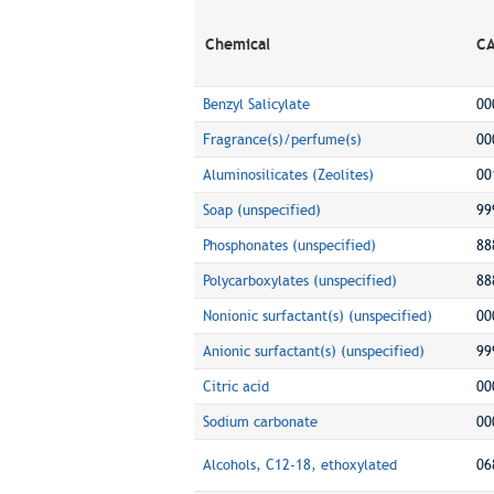
Chemical
CA
Benzyl Salicylate
00
Fragrance(s)/perfume(s)
00
Aluminosilicates (Zeolites)
00
Soap (unspecified)
99
Phosphonates (unspecified)
88
Polycarboxylates (unspecified)
88
Nonionic surfactant(s) (unspecified)
00
Anionic surfactant(s) (unspecified)
99
Citric acid
00
Sodium carbonate
00
Alcohols, C12-18, ethoxylated
06