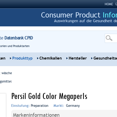
HOME
Ü
Auswirkungen auf die Gesundheit de
te
Datenbank CPID
gorien und Produktarten
ken
Produkttyp
Chemikalien
Hersteller
Gesundheitse
:
wäsche
gsmittel
Persil Gold Color Megaperls
Einstufung:
Preparation
Markt:
Germany
Markeninformationen