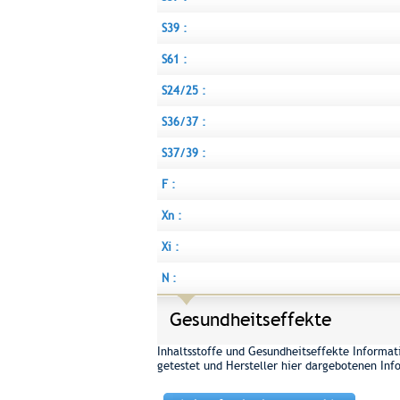
S39 :
S61 :
S24/25 :
S36/37 :
S37/39 :
F :
Xn :
Xi :
N :
Gesundheitseffekte
Inhaltsstoffe und Gesundheitseffekte Informati
getestet und Hersteller hier dargebotenen In