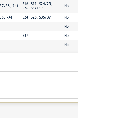
S16, S22, S24/25,
37/38, R41
No
S26, S37/39
38, R41
S24, S26, S36/37
No
No
S37
No
No