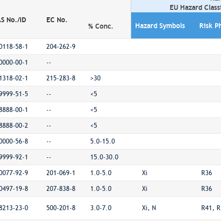
EU Hazard Class
S No./ID
EC No.
Hazard Symbols
Risk P
% Conc.
0118-58-1
204-262-9
0000-00-1
--
1318-02-1
215-283-8
>30
9999-51-5
--
<5
8888-00-1
--
<5
8888-00-2
--
<5
0000-56-8
--
5.0-15.0
9999-92-1
--
15.0-30.0
0077-92-9
201-069-1
1.0-5.0
Xi
R36
0497-19-8
207-838-8
1.0-5.0
Xi
R36
8213-23-0
500-201-8
3.0-7.0
Xi, N
R41, R