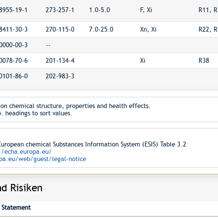
8955-19-1
273-257-1
1.0-5.0
F, Xi
R11, R
8411-30-3
270-115-0
7.0-25.0
Xn, Xi
R22, R
0000-00-3
--
0078-70-6
201-134-4
Xi
R38
0101-86-0
202-983-3
on chemical structure, properties and health effects.
. headings to sort values.
opean chemical Substances Information System (ESIS) Table 3.2
//echa.europa.eu/
pa.eu/web/guest/legal-notice
d Risiken
Statement