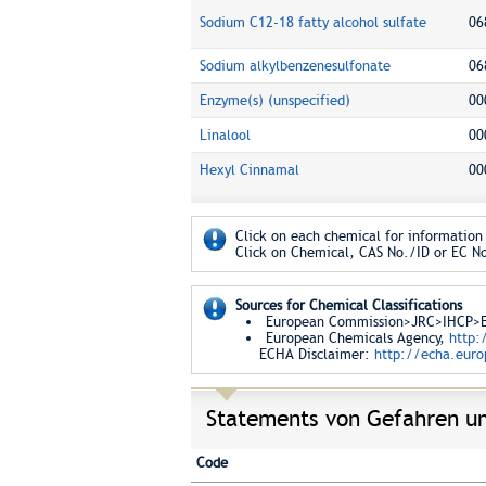
Sodium C12-18 fatty alcohol sulfate
06
Sodium alkylbenzenesulfonate
06
Enzyme(s) (unspecified)
00
Linalool
00
Hexyl Cinnamal
00
Click on each chemical for information 
Click on Chemical, CAS No./ID or EC No
Sources for Chemical Classifications
European Commission>JRC>IHCP>Eur
European Chemicals Agency,
http:
ECHA Disclaimer:
http://echa.euro
Statements von Gefahren un
Code