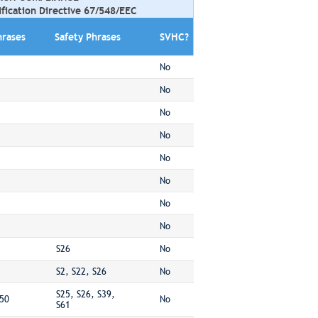
ification Directive 67/548/EEC
hrases
Safety Phrases
SVHC?
No
No
No
No
No
No
No
No
S26
No
S2, S22, S26
No
S25, S26, S39,
50
No
S61