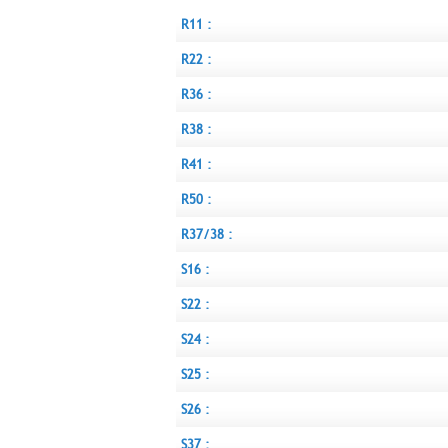
R11 :
R22 :
R36 :
R38 :
R41 :
R50 :
R37/38 :
S16 :
S22 :
S24 :
S25 :
S26 :
S37 :