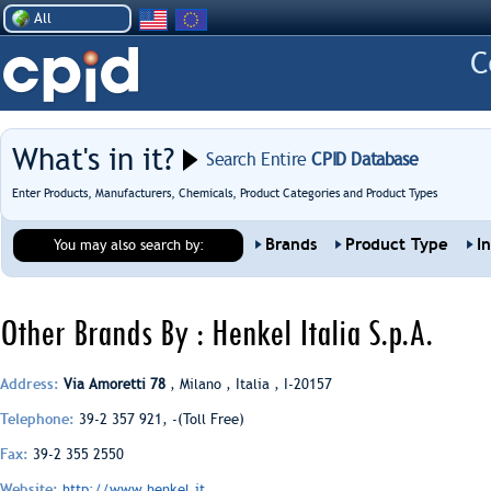
All
What's in it?
Search Entire
CPID Database
Enter Products, Manufacturers, Chemicals, Product Categories and Product Types
Brands
Product Type
I
You may also search by:
Other Brands By : Henkel Italia S.p.A.
Address:
Via Amoretti 78
, Milano , Italia , I-20157
Telephone:
39-2 357 921, -(Toll Free)
Fax:
39-2 355 2550
Website:
http://www.henkel.it